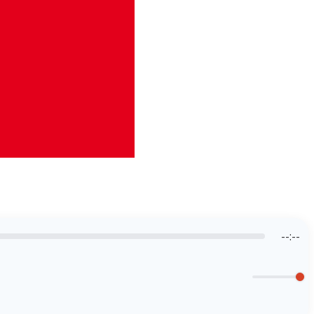
--:--