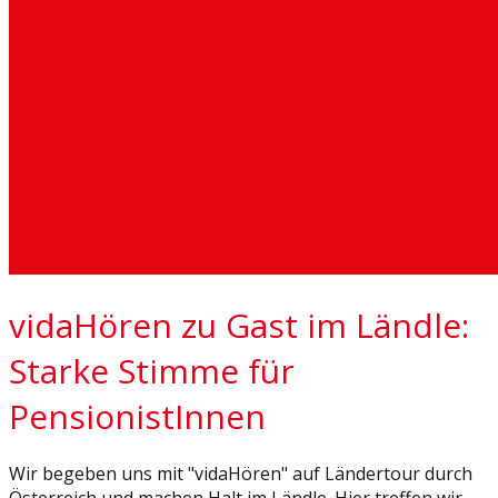
vidaHören zu Gast im Ländle:
Starke Stimme für
PensionistInnen
Wir begeben uns mit "vidaHören" auf Ländertour durch